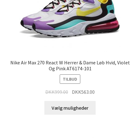
Nike Air Max 270 React W Herrer & Dame Løb Hvid, Violet
Og Pink AT6174-101
TILBUD
DKK
999.00
DKK
563.00
Vælg muligheder