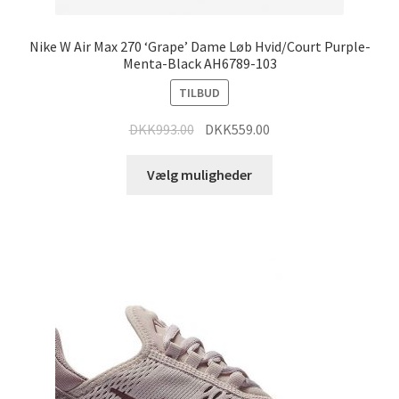
Nike W Air Max 270 ‘Grape’ Dame Løb Hvid/Court Purple-
Menta-Black AH6789-103
TILBUD
DKK
993.00
DKK
559.00
Vælg muligheder