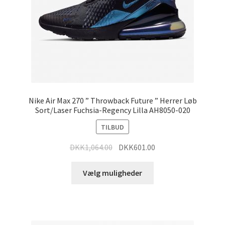
Nike Air Max 270 ” Throwback Future ” Herrer Løb
Sort/Laser Fuchsia-Regency Lilla AH8050-020
TILBUD
DKK
1,064.00
DKK
601.00
Vælg muligheder