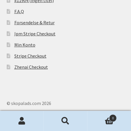
#11904 (ingen titel)
F.A.Q
Forsendelse & Retur
Ipm Stripe Checkout
Min Konto
Stripe Checkout
Zhenai Checkout
© skopalads.com 2026
0
Søg
S