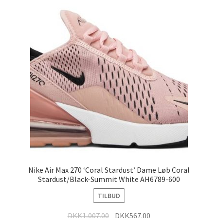
Nike Air Max 270 ‘Coral Stardust’ Dame Løb Coral
Stardust/Black-Summit White AH6789-600
TILBUD
DKK
1,007.00
DKK
567.00