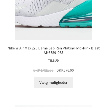
Nike W Air Max 270 Dame Løb Ren Platin/Hvid-Pink Blast
AH6789-065
TILBUD
DKK
1,021.00
DKK
576.00
Vælg muligheder