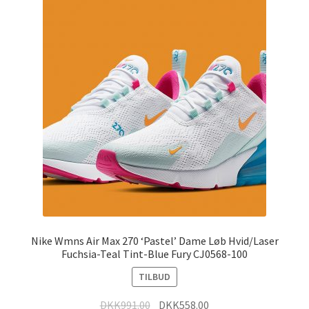
Nike Wmns Air Max 270 ‘Pastel’ Dame Løb Hvid/Laser
Fuchsia-Teal Tint-Blue Fury CJ0568-100
TILBUD
DKK
991.00
DKK
558.00