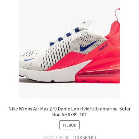
Nike Wmns Air Max 270 Dame Løb Hvid/Ultramarine-Solar
Rød AH6789-101
TILBUD
DKK
1,043.00
DKK
589.00