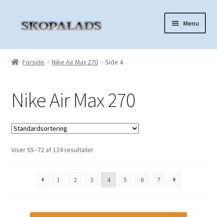
Spring
Spring
Menu
til
til
navigation
indhold
Forside
Forside
Nike Air Max 270
Side 4
Nike Air Force 1
Nike Air Max 270
Nike Air Max 270
Nike Air Max 90
Viser 55–72 af 124 resultater
Nike Air Max 97
1
2
3
4
5
6
7