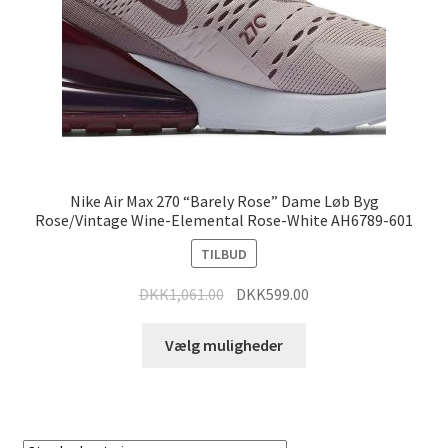
Nike Air Max 270 “Barely Rose” Dame Løb Byg
Rose/Vintage Wine-Elemental Rose-White AH6789-601
TILBUD
DKK
1,061.00
DKK
599.00
Vælg muligheder