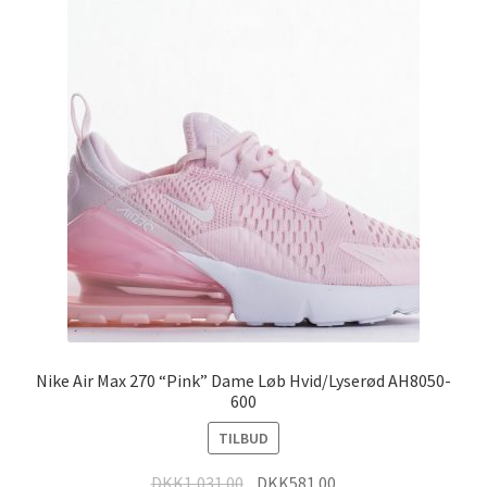
Nike Air Max 270 “Pink” Dame Løb Hvid/Lyserød AH8050-
600
TILBUD
DKK
1,031.00
DKK
581.00