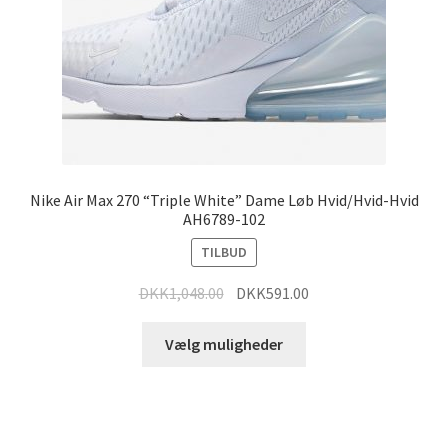
Nike Air Max 270 “Triple White” Dame Løb Hvid/Hvid-Hvid
AH6789-102
TILBUD
DKK
1,048.00
DKK
591.00
Vælg muligheder