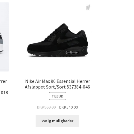
rrer
Nike Air Max 90 Essential Herrer
Afslappet Sort/Sort 537384-046
-018
TILBUD
DKK
960.00
DKK
540.00
Vælg muligheder