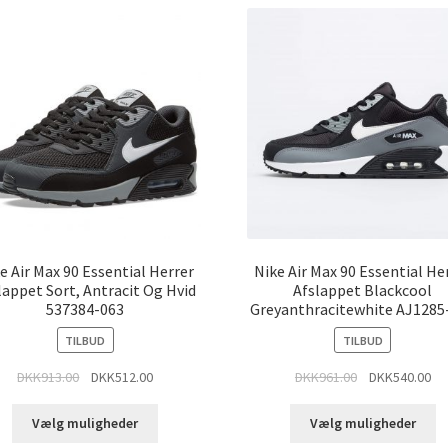
e Air Max 90 Essential Herrer
Nike Air Max 90 Essential He
lappet Sort, Antracit Og Hvid
Afslappet Blackcool
537384-063
Greyanthracitewhite AJ1285
TILBUD
TILBUD
DKK
913.00
DKK
512.00
DKK
961.00
DKK
540.00
Vælg muligheder
Vælg muligheder