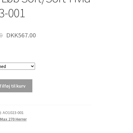
3-001
0
DKK
567.00
Tilføj til kurv
):
AO1023-001
 Max 270 Herrer