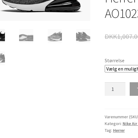
AO102
DKK
1,007.0
Størrelse
Nike
Air
Max
270
Flyknit
Varenummer (SKU
Kategori:
Nike Air
Herrer
Tag:
Herrer
Løb