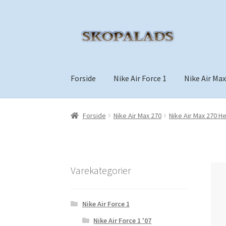
Spring
Spring
til
til
navigation
indhold
Forside
Nike Air Force 1
Nike Air Max
Forside
Nike Air Max 270
Nike Air Max 270 H
Varekategorier
Nike Air Force 1
Nike Air Force 1 '07