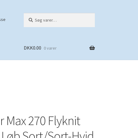
Søg
S
sse
efter:
ø
g
DKK
0.00
0 varer
r Max 270 Flyknit
 Løb Sort/Sort-Hvid