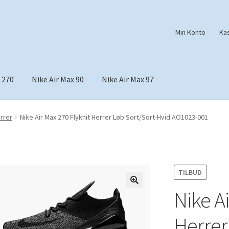
Min Konto
Ka
 270
Nike Air Max 90
Nike Air Max 97
errer
Nike Air Max 270 Flyknit Herrer Løb Sort/Sort-Hvid AO1023-001
TILBUD
Nike Ai
🔍
Herrer