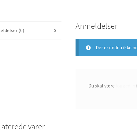
Sort/Sort-
Hvid
AO1023-
Anmeldelser
001
ldelser (0)
antal
Der er endnu ikke n
Du skal være
logged in
laterede varer