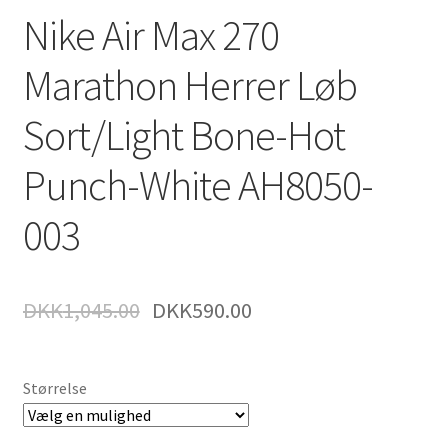
Nike Air Max 270
Marathon Herrer Løb
Sort/Light Bone-Hot
Punch-White AH8050-
003
DKK
1,045.00
DKK
590.00
Størrelse