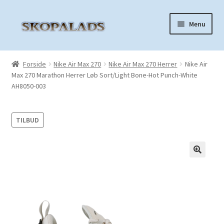
Spring
Spring
Menu
til
til
navigation
indhold
Forside
Forside
Nike Air Max 270
Nike Air Max 270 Herrer
Nike Air
Max 270 Marathon Herrer Løb Sort/Light Bone-Hot Punch-White
Nike Air Force 1
AH8050-003
Nike Air Max 270
TILBUD
Nike Air Max 90
Nike Air Max 97
🔍