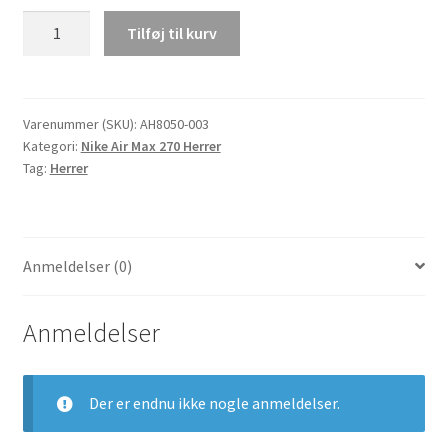
Nike
Tilføj til kurv
Air
Max
270
Marathon
Varenummer (SKU):
AH8050-003
Kategori:
Nike Air Max 270 Herrer
Herrer
Tag:
Herrer
Løb
Sort/Light
Bone-
Hot
Anmeldelser (0)
Punch-
White
AH8050-
Anmeldelser
003
antal
Der er endnu ikke nogle anmeldelser.