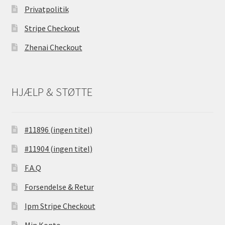
Privatpolitik
Stripe Checkout
Zhenai Checkout
HJÆLP & STØTTE
#11896 (ingen titel)
#11904 (ingen titel)
F.A.Q
Forsendelse & Retur
Ipm Stripe Checkout
Min Konto