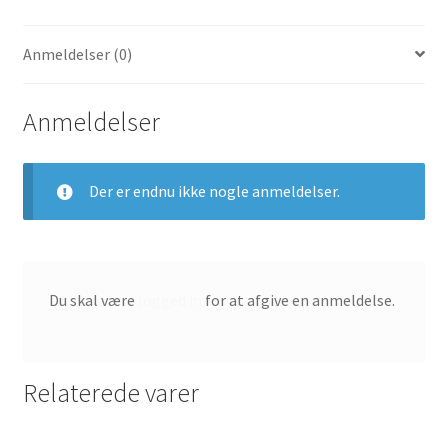
Løb
Aqua/Hvid/Sort/Ghost
Anmeldelser (0)
Grøn
CT1265-
300
Anmeldelser
antal
Der er endnu ikke nogle anmeldelser.
Du skal være
logged in
for at afgive en anmeldelse.
Relaterede varer