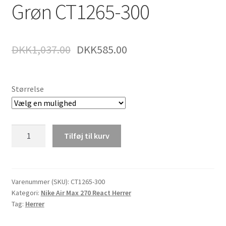
Grøn CT1265-300
DKK
1,037.00
DKK
585.00
Størrelse
Nike
Tilføj til kurv
Air
Max
270
React
Varenummer (SKU):
CT1265-300
Kategori:
Nike Air Max 270 React Herrer
Se
Tag:
Herrer
Aqua
Herrer