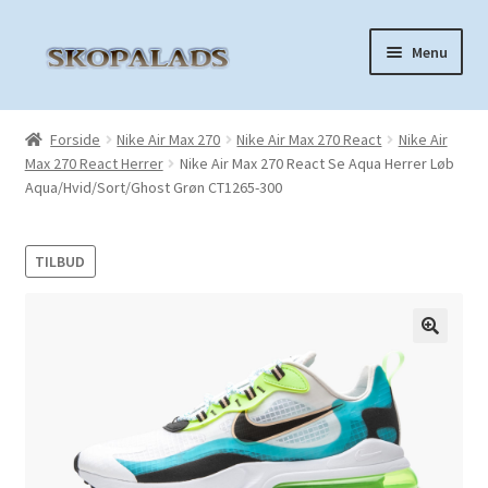
Spring
Spring
Menu
til
til
navigation
indhold
Forside
Forside
Nike Air Max 270
Nike Air Max 270 React
Nike Air
Max 270 React Herrer
Nike Air Max 270 React Se Aqua Herrer Løb
Nike Air Force 1
Aqua/Hvid/Sort/Ghost Grøn CT1265-300
Nike Air Max 270
TILBUD
Nike Air Max 90
Nike Air Max 97
🔍