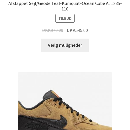
Afslappet Sejl/Geode Teal-Kumquat-Ocean Cube AJ1285-
110
TILBUD
DKK
970.00
DKK
545.00
Vælg muligheder