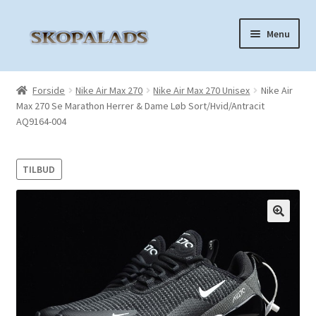
Spring
Spring
Menu
til
til
navigation
indhold
Forside
Forside
Nike Air Max 270
Nike Air Max 270 Unisex
Nike Air
Max 270 Se Marathon Herrer & Dame Løb Sort/Hvid/Antracit
Nike Air Force 1
AQ9164-004
Nike Air Max 270
TILBUD
Nike Air Max 90
Nike Air Max 97
🔍