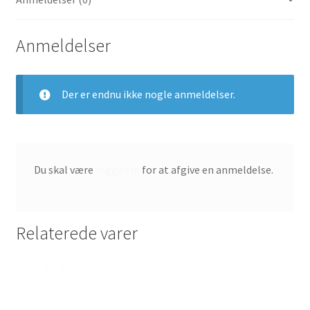
Sort/Hvid/Antracit
AQ9164-
004
Anmeldelser
antal
Der er endnu ikke nogle anmeldelser.
Du skal være
logged in
for at afgive en anmeldelse.
Relaterede varer