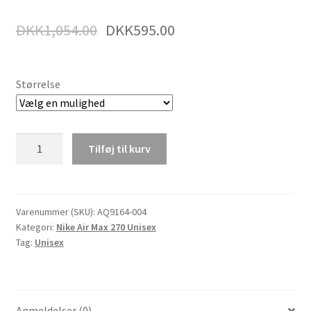
DKK
1,054.00
DKK
595.00
Størrelse
Nike
Tilføj til kurv
Air
Max
270
Se
Varenummer (SKU):
AQ9164-004
Kategori:
Nike Air Max 270 Unisex
Marathon
Tag:
Unisex
Herrer
&
Dame
Løb
Anmeldelser (0)