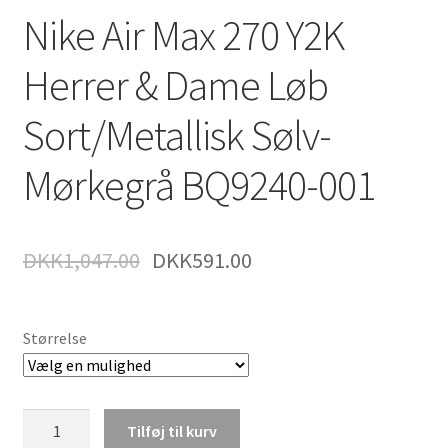
Nike Air Max 270 Y2K
Herrer & Dame Løb
Sort/Metallisk Sølv-
Mørkegrå BQ9240-001
DKK
1,047.00
DKK
591.00
Størrelse
Nike
Tilføj til kurv
Air