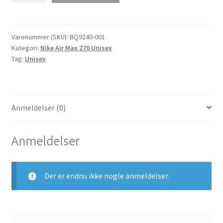
Max
270
Y2K
Varenummer (SKU):
BQ9240-001
Kategori:
Nike Air Max 270 Unisex
Herrer
Tag:
Unisex
&
Dame
Løb
Sort/Metallisk
Anmeldelser (0)
Sølv-
Mørkegrå
BQ9240-
Anmeldelser
001
antal
Der er endnu ikke nogle anmeldelser.