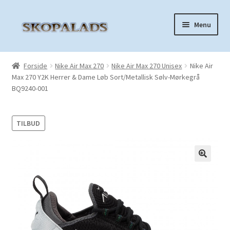
Spring
Spring
Menu
til
til
navigation
indhold
Forside
Forside
Nike Air Max 270
Nike Air Max 270 Unisex
Nike Air
Max 270 Y2K Herrer & Dame Løb Sort/Metallisk Sølv-Mørkegrå
Nike Air Force 1
BQ9240-001
Nike Air Max 270
TILBUD
Nike Air Max 90
Nike Air Max 97
🔍