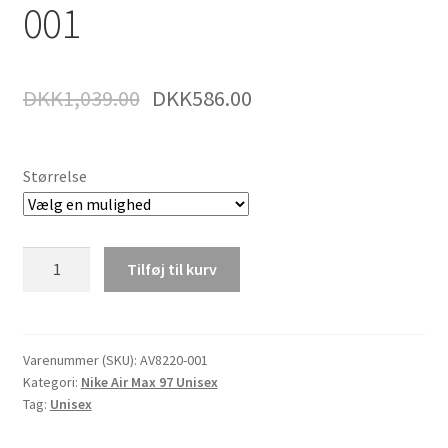
001
DKK
1,039.00
DKK
586.00
Størrelse
Nike
Tilføj til kurv
Air
Max
97
Se
Varenummer (SKU):
AV8220-001
Kategori:
Nike Air Max 97 Unisex
Herrer
Tag:
Unisex
&
Dame