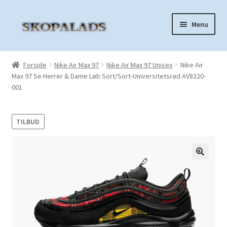
Spring
Spring
Menu
til
til
navigation
indhold
Forside
Forside
Nike Air Max 97
Nike Air Max 97 Unisex
Nike Air
Max 97 Se Herrer & Dame Løb Sort/Sort-Universitetsrød AV8220-
Nike Air Force 1
001
Nike Air Max 270
TILBUD
Nike Air Max 90
Nike Air Max 97
🔍