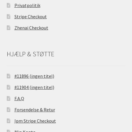
Privatpolitik
Stripe Checkout
Zhenai Checkout
HJÆLP & STØTTE
#11896 (ingen titel)
#11904 (ingen titel)
F.A.Q
Forsendelse & Retur
Ipm Stripe Checkout
Min Konto