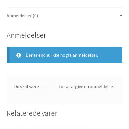
Løb
Sort/Sort-
Anmeldelser (0)
Universitetsrød
AV8220-
001
Anmeldelser
antal
Der er endnu ikke nogle anmeldelser.
Du skal være
logged in
for at afgive en anmeldelse.
Relaterede varer